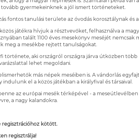
ek, ahogy a magyar népmesék is. Számtalan példa van a
 tovább gyermekeinknek a jól ismert történeteket.
ás fontos tanulási területe az óvodás korosztálynak és a
közös játékra hívjuk a résztvevőket, felhasználva a mag
sznyában talált 1100 éves mesekönyv meséjét nemcsak m
ják meg a mesékbe rejtett tanulságokat.
i története, aki országról országra járva útközben több ba
 varázslattal lehet megoldani.
felismerhetők más népek meséiben is. A vándorlás egyfaj
ndulunk el a közös játékban a királyfival és társaival.
benne az európai mesék térképével - a meseútlevélben 
re, a nagy kalandokra.
regisztrációhoz kötött.
en regisztrálja!