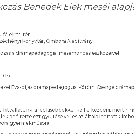
lkozás Benedek Elek meséi alap
é előtti tér
échényi Könyvtár, Cimbora Alapítvány
lkozás a drámapedagógia, mesemondás eszközeivel
30 fő
ezei Éva-díjas drámapedagógus, Körömi Csenge drámape
tvallásunk: a legkisebbekkel kell elkezdeni, mert nincs
 Elek apó tette ezt gyűjtéseivel és az általa indított C
imbora gyermekműsora.