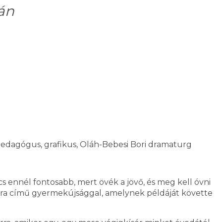
ján
dagógus, grafikus, Oláh-Bebesi Bori dramaturg
 ennél fontosabb, mert övék a jövő, és meg kell óvni
imbora című gyermekújsággal, amelynek példáját követte