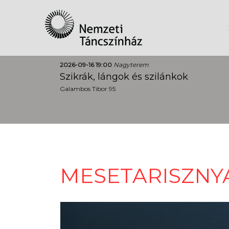
2026-09-16 19:00
Nagyterem
Szikrák, lángok és szilánkok
Galambos Tibor 95
MESETARISZNY