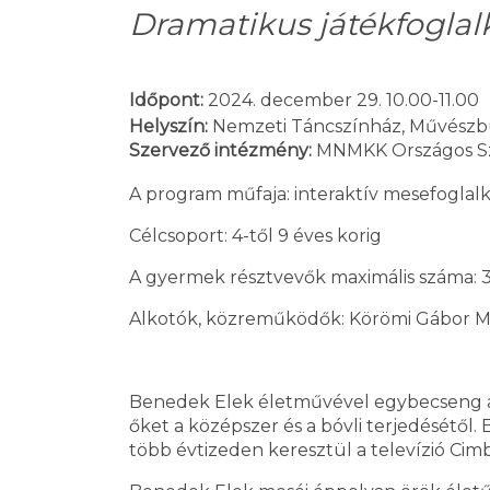
Dramatikus játékfogla
Időpont:
2024. december 29. 10.00-11.00
Helyszín:
Nemzeti Táncszínház, Művészbüf
Szervező intézmény:
MNMKK Országos Sz
A program műfaja: interaktív mesefogla
Célcsoport: 4-től 9 éves korig
A gyermek résztvevők maximális száma: 
Alkotók, közreműködők: Körömi Gábor M
Benedek Elek életművével egybecseng a hi
őket a középszer és a bóvli terjedésétől.
több évtizeden keresztül a televízió C