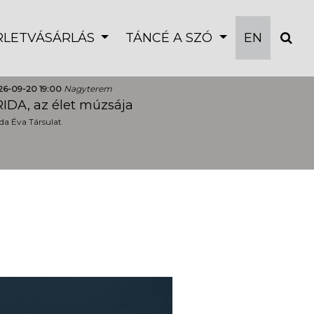
ÉRLETVÁSÁRLÁS
TÁNCÉ A SZÓ
EN
26-09-20 19:00
Nagyterem
IDA, az élet múzsája
a Éva Társulat