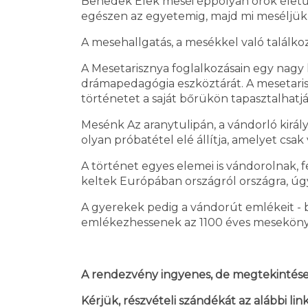
Benedek Elek meséi éppolyan örök életű
egészen az egyetemig, majd mi meséljük
A mesehallgatás, a mesékkel való találkoz
A Mesetarisznya foglalkozásain egy nagy 
drámapedagógia eszköztárát. A mesetari
történetet a saját bőrükön tapasztalhat
Mesénk Az aranytulipán, a vándorló királyf
olyan próbatétel elé állítja, amelyet csak
A történet egyes elemei is vándorolnak, 
keltek Európában országról országra, úgy i
A gyerekek pedig a vándorút emlékeit - 
emlékezhessenek az 1100 éves mesekönyv
A rendezvény ingyenes, de megtekintése 
Kérjük, részvételi szándékát az alábbi link