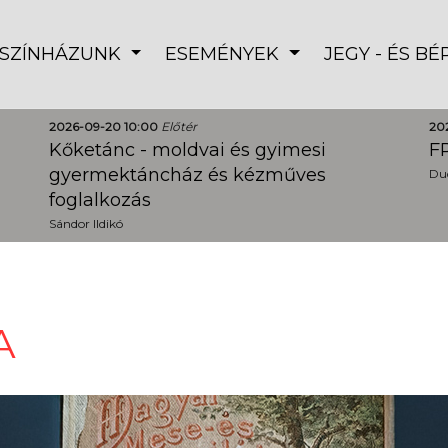
SZÍNHÁZUNK
ESEMÉNYEK
JEGY - ÉS B
2026-09-20 10:00
Előtér
20
Kőketánc - moldvai és gyimesi
FR
gyermektáncház és kézműves
Dud
foglalkozás
Sándor Ildikó
A