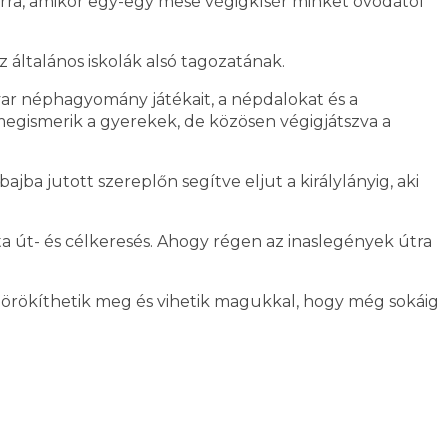
rra, amikor egy-egy mese végigkísér minket óvodától
z általános iskolák alsó tagozatának.
yar néphagyomány játékait, a népdalokat és a
egismerik a gyerekek, de közösen végigjátszva a
jba jutott szereplőn segítve eljut a királylányig, aki
ta út- és célkeresés. Ahogy régen az inaslegények útra
örökíthetik meg és vihetik magukkal, hogy még sokáig