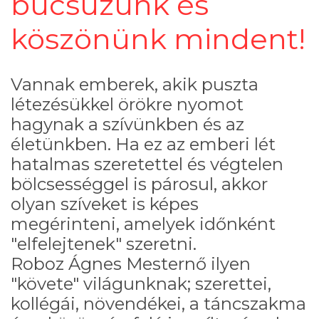
búcsúzunk és
köszönünk mindent!
Vannak emberek, akik puszta
létezésükkel örökre nyomot
hagynak a szívünkben és az
életünkben. Ha ez az emberi lét
hatalmas szeretettel és végtelen
bölcsességgel is párosul, akkor
olyan szíveket is képes
megérinteni, amelyek időnként
"elfelejtenek" szeretni.
Roboz Ágnes Mesternő ilyen
"követe" világunknak; szerettei,
kollégái, növendékei, a táncszakma