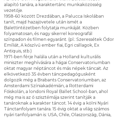
alapító tanára, a karaktertánc munkaközösség
vezetője.
1958-60 között Drezdában, a Palucca Iskolában
tanít, majd hazajövetele után ismét a
Balettintézetben folytatja munkáját. Közben
folyamatosan, és nagy sikerrel koreografál
színpadon és filmen egyaránt. (pl.: Szeressétek Ódor
Emíliát, A kőszívű ember fiai, Egri csillagok, Ex
Antiquis, stb.)
1971-ben férje halála után a Holland kulturális
miniszter meghívására a hágai Conservatoriumban
oktat magyar néptáncot és más népek táncait. Az
elkövetkező 35 évben táncpedagógusként
dolgozik még a Brabants Conservatoriumban, az
Amsterdami Színiakadémián, a Rotterdami
Főiskolán, a londoni Royal Ballet School-ban, ahol
még ma is az ő szisztémája szerint tanítják a
tanároknak a karakter táncot. 14 évig a kölni Nyári
Tánctanfolyam tanára. 15 évig oktat a világ számos
nyári tanfolyamán is: USA, Chile, Olaszország, Dánia,