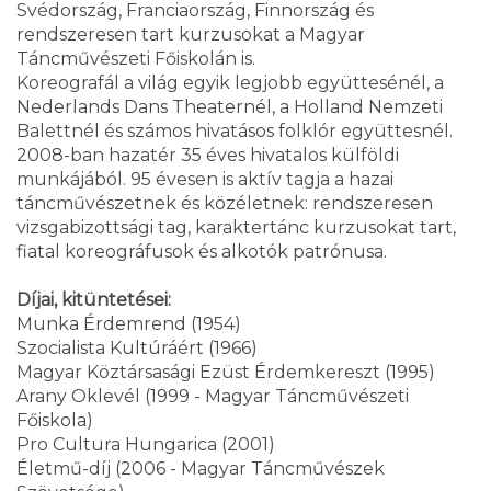
Svédország, Franciaország, Finnország és
rendszeresen tart kurzusokat a Magyar
Táncművészeti Főiskolán is.
Koreografál a világ egyik legjobb együttesénél, a
Nederlands Dans Theaternél, a Holland Nemzeti
Balettnél és számos hivatásos folklór együttesnél.
2008-ban hazatér 35 éves hivatalos külföldi
munkájából. 95 évesen is aktív tagja a hazai
táncművészetnek és közéletnek: rendszeresen
vizsgabizottsági tag, karaktertánc kurzusokat tart,
fiatal koreográfusok és alkotók patrónusa.
Díjai, kitüntetései:
Munka Érdemrend (1954)
Szocialista Kultúráért (1966)
Magyar Köztársasági Ezüst Érdemkereszt (1995)
Arany Oklevél (1999 - Magyar Táncművészeti
Főiskola)
Pro Cultura Hungarica (2001)
Életmű-díj (2006 - Magyar Táncművészek