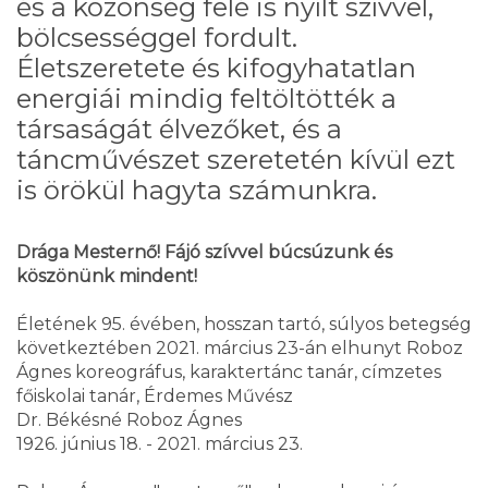
és a közönség felé is nyílt szívvel,
bölcsességgel fordult.
Életszeretete és kifogyhatatlan
energiái mindig feltöltötték a
társaságát élvezőket, és a
táncművészet szeretetén kívül ezt
is örökül hagyta számunkra.
Drága Mesternő! Fájó szívvel búcsúzunk és
köszönünk mindent!
Életének 95. évében, hosszan tartó, súlyos betegség
következtében 2021. március 23-án elhunyt Roboz
Ágnes koreográfus, karaktertánc tanár, címzetes
főiskolai tanár, Érdemes Művész
Dr. Békésné Roboz Ágnes
1926. június 18. - 2021. március 23.