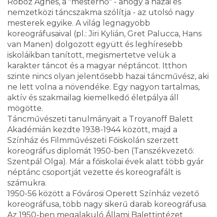
Roboz Ágnes, a "mesternő" - ahogy a hazai és
nemzetközi táncszakma szólítja - az utolsó nagy
mesterek egyike. A világ legnagyobb
koreográfusaival (pl.: Jiri Kylián, Gret Palucca, Hans
van Manen) dolgozott együtt és leghíresebb
iskoláikban tanított, megismertetve velük a
karakter táncot és a magyar néptáncot. Itthon
szinte nincs olyan jelentősebb hazai táncművész, aki
ne lett volna a növendéke. Egy nagyon tartalmas,
aktív és szakmailag kiemelkedő életpálya áll
mögötte.
Táncművészeti tanulmányait a Troyanoff Balett
Akadémián kezdte 1938-1944 között, majd a
Színház és Filmművészeti Főiskolán szerzett
koreográfus diplomát 1950-ben (Tanszékvezető:
Szentpál Olga). Már a főiskolai évek alatt több gyár
néptánc csoportját vezette és koreografált is
számukra.
1950-56 között a Fővárosi Operett Színház vezető
koreográfusa, több nagy sikerű darab koreográfusa.
Az 1950-ben megalakuló Állami Balettintézet