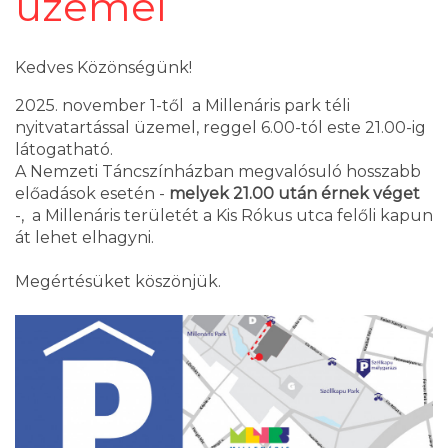
üzemel
Kedves Közönségünk!
2025. november 1-től a Millenáris park téli
nyitvatartással üzemel, reggel 6.00-tól este 21.00-ig
látogatható.
A Nemzeti Táncszínházban megvalósuló hosszabb
előadások esetén -
melyek 21.00 után érnek véget
-, a Millenáris területét a Kis Rókus utca felőli kapun
át lehet elhagyni.
Megértésüket köszönjük.