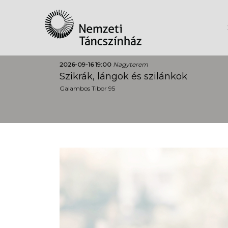
2026-09-16 19:00
Nagyterem
Szikrák, lángok és szilánkok
Galambos Tibor 95