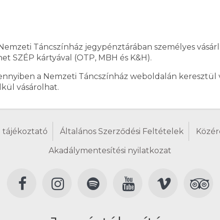
Nemzeti Táncszínház jegypénztárában személyes vásárl
thet SZÉP kártyával (OTP, MBH és K&H).
nnyiben a Nemzeti Táncszínház weboldalán keresztül vá
lkül vásárolhat.
 tájékoztató
Általános Szerződési Feltételek
Közér
Akadálymentesítési nyilatkozat