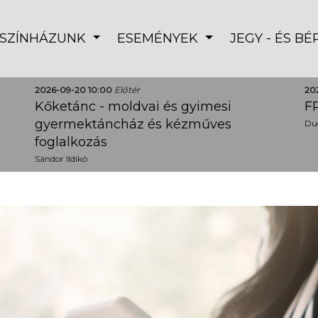
SZÍNHÁZUNK
ESEMÉNYEK
JEGY - ÉS B
2026-09-20 10:00
Előtér
20
Kőketánc - moldvai és gyimesi
FR
gyermektáncház és kézműves
Dud
foglalkozás
Sándor Ildikó