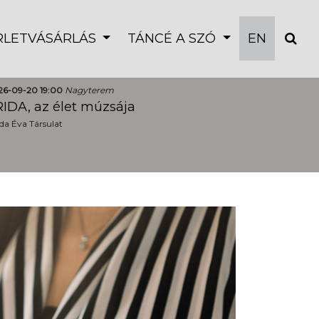
ÉRLETVÁSÁRLÁS
TÁNCÉ A SZÓ
EN
26-09-20 19:00
Nagyterem
IDA, az élet múzsája
a Éva Társulat