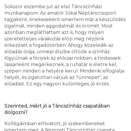
Sokszor eszembe jut az első Táncszínházi
munkanapom. Az amatőr Jókai Néptánccsoport
tagjaként, énekeseként ismertem már a készülődés
izgalmát, minden aggodalmát és örömét. Most
azonban megláthattam azt is, hogy milyen
szeretetteljes várakozás előzi meg nézőink
érkezését a fogadótérben. Ahogy közeledik az
előadás órája, ünnepi díszbe öltözik a színház.
Kigyúlnak a fények az előcsarnokban, a hostessek
lassanként megérkeznek, a ruhatár is életre kel,
szépen minden a helyére kerül. Mindenki elfoglalja
helyét, és izgatottan várjuk az ?ünnepet", az
előadást. Ez egy nagyon különleges, jó érzés.
Szerinted, miért jó a Táncszínház csapatában
dolgozni?
Kollégáimban elhivatott, jó szakembereket
ismertem meg. A Nemzeti Táncszínház csapata