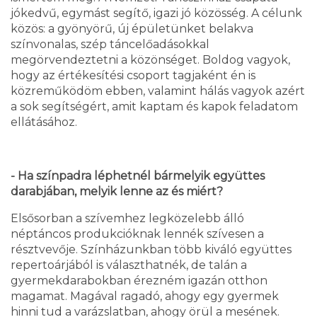
jókedvű, egymást segítő, igazi jó közösség. A célunk
közös: a gyönyörű, új épületünket belakva
színvonalas, szép táncelőadásokkal
megörvendeztetni a közönséget. Boldog vagyok,
hogy az értékesítési csoport tagjaként én is
közreműködöm ebben, valamint hálás vagyok azért
a sok segítségért, amit kaptam és kapok feladatom
ellátásához.
- Ha színpadra léphetnél bármelyik együttes
darabjában, melyik lenne az és miért?
Elsősorban a szívemhez legközelebb álló
néptáncos produkcióknak lennék szívesen a
résztvevője. Színházunkban több kiváló együttes
repertoárjából is választhatnék, de talán a
gyermekdarabokban érezném igazán otthon
magamat. Magával ragadó, ahogy egy gyermek
hinni tud a varázslatban, ahogy örül a mesének.