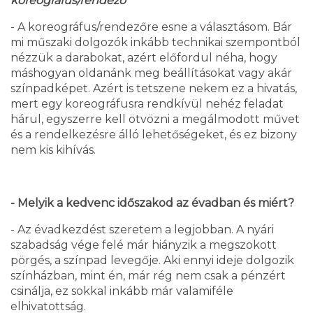
koreográfus/rendező
- A koreográfus/rendezőre esne a választásom. Bár
mi műszaki dolgozók inkább technikai szempontból
nézzük a darabokat, azért előfordul néha, hogy
máshogyan oldanánk meg beállításokat vagy akár
színpadképet. Azért is tetszene nekem ez a hivatás,
mert egy koreográfusra rendkívül nehéz feladat
hárul, egyszerre kell ötvözni a megálmodott művet
és a rendelkezésre álló lehetőségeket, és ez bizony
nem kis kihívás.
- Melyik a kedvenc időszakod az évadban és miért?
- Az évadkezdést szeretem a legjobban. A nyári
szabadság vége felé már hiányzik a megszokott
pörgés, a színpad levegője. Aki ennyi ideje dolgozik
színházban, mint én, már rég nem csak a pénzért
csinálja, ez sokkal inkább már valamiféle
elhivatottság.