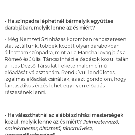
- Ha színpadra léphetnél bármelyik együttes
darabjában, melyik lenne az és miért?
- Még Nemzeti Színházas koromban rendszeresen
statisztáltunk, többek között olyan darabokban
állhattam színpadra, mint a La Mancha lovagja és a
Rómeó és Júlia. Táncszínházi előadások közül talán
a Fitos Dezső Társulat Fekete malom című
előadását választanám. Rendkívül lendületes,
izgalmas előadást csináltak, és azt gondolom, hogy
fantasztikus érzés lehet egy ilyen előadás
részesének lenni.
- Ha választhatnál az alábbi színházi mesterségek
közül, melyik lenne az és miért?
Jelmeztervező,
sminkmester, öltöztető, táncművész,