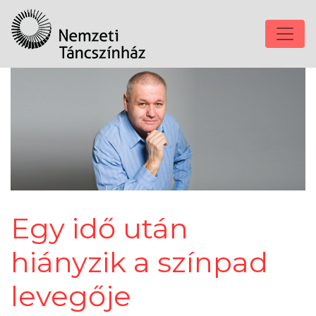
Egy idő után
hiányzik a színpad
levegője