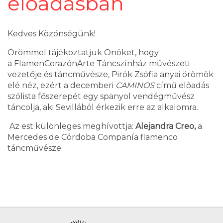
előadásban
Kedves Közönségünk!
Örömmel tájékoztatjuk Önöket, hogy
a FlamenCorazónArte Táncszínház művészeti
vezetője és táncművésze, Pirók Zsófia anyai örömök
elé néz, ezért a decemberi
CAMINOS
című előadás
szólista főszerepét egy spanyol vendégművész
táncolja, aki Sevillából érkezik erre az alkalomra.
Az est különleges meghívottja:
Alejandra Creo,
a
Mercedes de Córdoba Companía flamenco
táncművésze.
Megértésüket köszönjük!