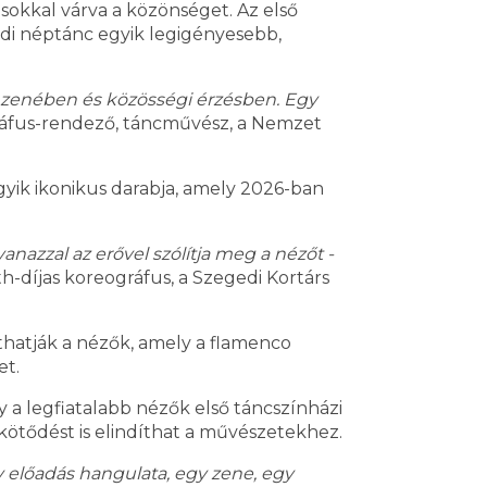
sokkal várva a közönséget. Az első
adi néptánc egyik legigényesebb,
 zenében és közösségi érzésben. Egy
gráfus-rendező, táncművész, a Nemzet
gyik ikonikus darabja, amely 2026-ban
azzal az erővel szólítja meg a nézőt -
h-díjas koreográfus, a Szegedi Kortárs
hatják a nézők, amely a flamenco
et.
 a legfiatalabb nézők első táncszínházi
 kötődést is elindíthat a művészetekhez.
 előadás hangulata, egy zene, egy