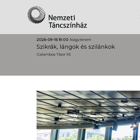
2026-09-16 19:00
Nagyterem
Szikrák, lángok és szilánkok
Galambos Tibor 95