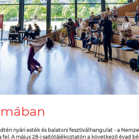
ormában
dtéri nyári esték és balatoni fesztiválhangulat - a Nem
el. A május 28-i sajtótájékoztatón a következő évad bérl