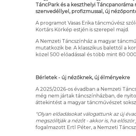
TáncPark és a keszthelyi Táncpanoráma ny
szenvedéllyel, profizmussal, új nézőpont
A programot Vasas Erika táncművész szól
Kortárs Körkép estjén is szerepel majd.
A Nemzeti Táncszínház a magyar táncművés
mutatkozik be. A klasszikus balettől a ko
közel 500 előadással és több mint 80 00
Bérletek - új nézőknek, új élményekre
A 2025/2026-os évadban a Nemzeti Táncsz
még nem jártak táncszínházban, de nyito
áttekintést a magyar táncművészet soksz
"Olyan előadásokat válogattunk az új éva
megszólítják a nézőt - akkor is, ha előszö
fogalmazott Ertl Péter, a Nemzeti Táncsz