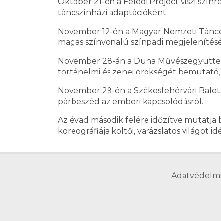
Október 21-én a Feledi Project viszi színr
táncszínházi adaptációként.
November 12-én a Magyar Nemzeti Táncegyü
magas színvonalú színpadi megjelenítését
November 28-án a Duna Művészegyüttes
történelmi és zenei örökségét bemutató
November 29-én a Székesfehérvári Balet
párbeszéd az emberi kapcsolódásról.
Az évad második felére időzítve mutatja 
koreográfiája költői, varázslatos világot 
Adatvédelmi