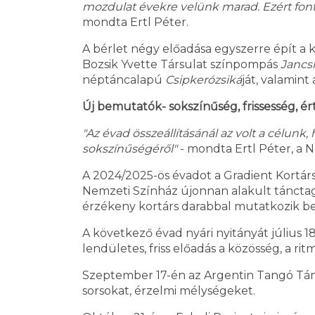
mozdulat évekre velünk marad. Ezért font
mondta Ertl Péter.
A bérlet négy előadása egyszerre épít a 
Bozsik Yvette Társulat színpompás
Jancsi
néptáncalapú
Csipkerózsiká
ját, valamin
Új bemutatók- sokszínűség, frissesség, ér
"Az évad összeállításánál az volt a célun
sokszínűségéről"
- mondta Ertl Péter, a 
A 2024/2025-ös évadot a Gradient Kortá
Nemzeti Színház újonnan alakult tánctagoz
érzékeny kortárs darabbal mutatkozik be
A következő évad nyári nyitányát július
lendületes, friss előadás a közösség, a ri
Szeptember 17-én az Argentin Tangó Tá
sorsokat, érzelmi mélységeket.