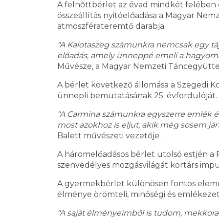
A felnőttbérlet az évad mindkét felében 
összeállítás nyitóelőadása a Magyar Nem
atmoszférateremtő darabja.
"A Kalotaszeg számunkra nemcsak egy tá
előadás, amely ünneppé emeli a hagyom
Művésze, a Magyar Nemzeti Táncegyüttes
A bérlet következő állomása a Szegedi Ko
ünnepli bemutatásának 25. évfordulóját.
"A Carmina számunkra egyszerre emlék és 
most azokhoz is eljut, akik még sosem já
Balett művészeti vezetője.
A háromelőadásos bérlet utolsó estjén a
szenvedélyes mozgásvilágát kortárs impu
A gyermekbérlet különösen fontos eleme 
élménye örömteli, minőségi és emlékezetes
"A saját élményeimből is tudom, mekkora