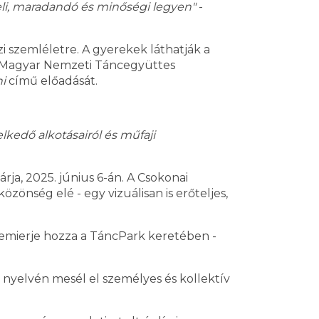
eli, maradandó és minőségi legyen"
-
i szemléletre. A gyerekek láthatják a
a Magyar Nemzeti Táncegyüttes
i
című előadását.
lkedő alkotásairól és műfaji
ja, 2025. június 6-án. A Csokonai
zönség elé - egy vizuálisan is erőteljes,
mierje hozza a TáncPark keretében -
 nyelvén mesél el személyes és kollektív