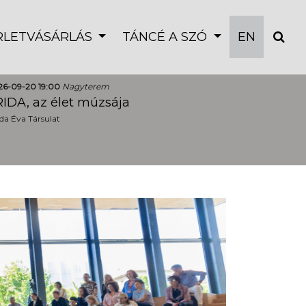
ÉRLETVÁSÁRLÁS
TÁNCÉ A SZÓ
EN
26-09-20 19:00
Nagyterem
IDA, az élet múzsája
a Éva Társulat