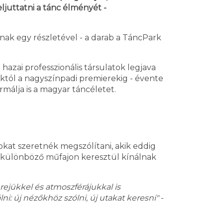
ljuttatni a tánc élményét -
ak egy részletével - a darab a TáncPark
azai professzionális társulatok legjava
októl a nagyszínpadi premierekig - évente
málja is a magyar táncéletet.
kat szeretnék megszólítani, akik eddig
m különböző műfajon keresztül kínálnak
ejükkel és atmoszférájukkal is
ni: új nézőkhöz szólni, új utakat keresni"
-