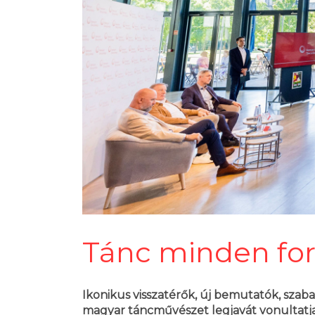
Tánc minden f
Ikonikus visszatérők, új bemutatók, szaba
magyar táncművészet legjavát vonultatja f