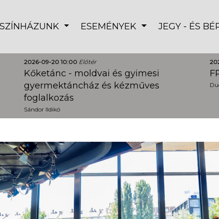
SZÍNHÁZUNK
ESEMÉNYEK
JEGY - ÉS B
2026-09-20 10:00
Előtér
20
Kőketánc - moldvai és gyimesi
FR
gyermektáncház és kézműves
Dud
foglalkozás
Sándor Ildikó