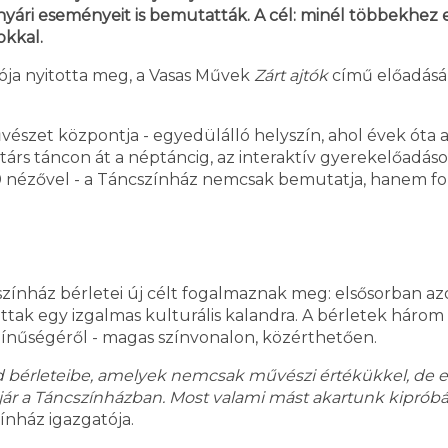
ári eseményeit is bemutatták. A cél: minél többekhez e
okkal.
ója nyitotta meg, a Vasas Művek
Zárt ajtók
című előadásán
zet központja - egyedülálló helyszín, ahol évek óta a h
rtárs táncon át a néptáncig, az interaktív gyerekelőadás
0 nézővel - a Táncszínház nemcsak bemutatja, hanem for
ínház bérletei új célt fogalmaznak meg: elsősorban azo
ttak egy izgalmas kulturális kalandra. A bérletek háro
ínűségéről - magas színvonalon, közérthetően.
d bérleteibe, amelyek nemcsak művészi értékükkel, de er
r jár a Táncszínházban. Most valami mást akartunk kipróbál
ínház igazgatója.