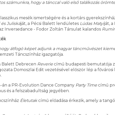
os számunkra, hogy a tánccal való első találkozás örömt
klasszikus mesék ismertségére és a kortárs gyerekszínház
 és Juliská
ját, a Pécsi Balett lendületes
Lúdas Matyi
ját, 
t az Inversedance - Fodor Zoltán Társulat kalandos
Rumin
ték
k, hogy átfogó képet adjunk a magyar táncművészet kieme
Nemzeti Táncszínház igazgatója.
rs Balett Debrecen
Reverie
című budapesti bemutatója zár
ata Domoszlai Edit vezetésével először lép a fővárosi kö
.
 18-án a PR-Evolution Dance Company
Party Time
című pre
tmus és a felszabadultság jegyében.
ncszínház
Életutak
című előadása érkezik, amely a tangó