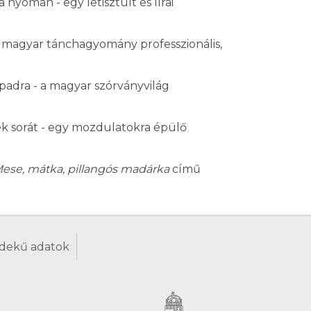
 nyomán - egy letisztult és lírai
a magyar tánchagyomány professzionális,
padra - a magyar szórványvilág
ek sorát - egy mozdulatokra épülő
ese, mátka, pillangós madárka
című
dekű adatok