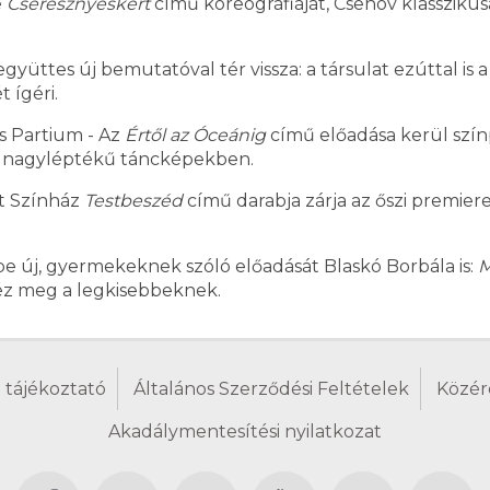
e
Cseresznyéskert
című koreográfiáját, Csehov klasszikusa
ttes új bemutatóval tér vissza: a társulat ezúttal is 
 ígéri.
 Partium - Az
Értől az Óceánig
című előadása kerül szín
, nagyléptékű táncképekben.
t Színház
Testbeszéd
című darabja zárja az őszi premier
be új, gyermekeknek szóló előadását Blaskó Borbála is:
M
idéz meg a legkisebbeknek.
 tájékoztató
Általános Szerződési Feltételek
Közér
Akadálymentesítési nyilatkozat