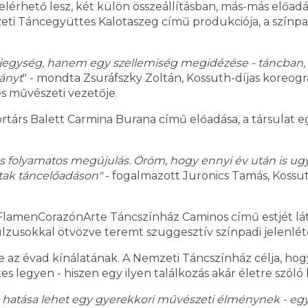
elérhető lesz, két külön összeállításban, más-más előadá
zeti Táncegyüttes Kalotaszeg című produkciója, a színp
jegység, hanem egy szellemiség megidézése - táncban,
ányt
" - mondta Zsuráfszky Zoltán, Kossuth-díjas koreo
 művészeti vezetője.
rtárs Balett Carmina Burana című előadása, a társulat e
folyamatos megújulás. Öröm, hogy ennyi év után is ugyan
rtak táncelőadáson"
- fogalmazott Juronics Tamás, Kossut
 FlamenCorazónArte Táncszínház Caminos című estjét lát
lzusokkal ötvözve teremt szuggesztív színpadi jelenlét
az évad kínálatának. A Nemzeti Táncszínház célja, hogy
 legyen - hiszen egy ilyen találkozás akár életre szóló
 hatása lehet egy gyerekkori művészeti élménynek - egy