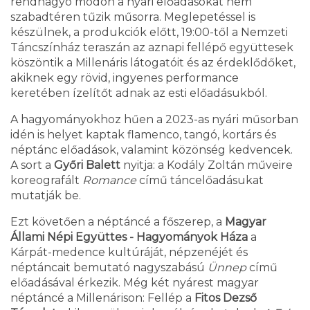
rendhagyó módon a nyári előadásokat nem
szabadtéren tűzik műsorra. Meglepetéssel is
készülnek, a produkciók előtt, 19:00-től a Nemzeti
Táncszínház teraszán az aznapi fellépő együttesek
köszöntik a Millenáris látogatóit és az érdeklődőket,
akiknek egy rövid, ingyenes performance
keretében ízelítőt adnak az esti előadásukból.
A hagyományokhoz hűen a 2023-as nyári műsorban
idén is helyet kaptak flamenco, tangó, kortárs és
néptánc előadások, valamint közönség kedvencek.
A sort a
Győri Balett
nyitja: a Kodály Zoltán műveire
koreografált
Romance
című táncelőadásukat
mutatják be.
Ezt követően a néptáncé a főszerep, a
Magyar
Állami Népi Együttes - Hagyományok Háza
a
Kárpát-medence kultúráját, népzenéjét és
néptáncait bemutató nagyszabású
Ünnep
című
előadásával érkezik. Még két nyárest magyar
néptáncé a Millenárison: Fellép a
Fitos Dezső