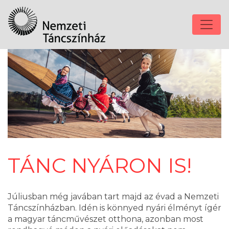
TÁNC NYÁRON IS!
Júliusban még javában tart majd az évad a Nemzeti
Táncszínházban. Idén is könnyed nyári élményt ígér
a magyar táncművészet otthona, azonban most