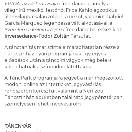
FRIDA, az élet múzsája
című darabja, amely a
világhírű mexikói festőnő, Frida Kahlo egzotikus
álomvilágba kalauzolja el a nézőt, valamint Gabriel
García Márquez legendássá vált alkotásával, a
Szerelem a kolera idején
című darabbal érkezik az
Inversedance-Fodor Zoltán
Társulat.
A tánctanítás már szinte elmaradhatatlan része a
Táncszínház nyári programjának, így egyes
előadások után a táncolni vágyók még bele is
kóstolhatnak a színpadon látottakba.
A TáncPark programjaira jegyet a már megszokott
módon, online az Interticket jegyvásárlási
rendszerén keresztül, valamint a Nemzeti
Táncszínház épületben található jegypénztárban,
személyesen lehet megvásárolni.
TÁNCNYÁR