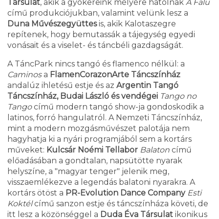
Társulat
, akik a gyökereink mélyére hatolnak
A Falu
című produkciójukban, valamint velünk lesz a
Duna Művészegyüttes
is, akik Kalotaszegre
repítenek, hogy bemutassák a tájegység egyedi
vonásait és a viselet- és táncbéli gazdagságát.
A TáncPark nincs tangó és flamenco nélkül: a
Caminos
a
FlamenCorazonArte Táncszínház
andalúz ihletésű estje és az
Argentin Tangó
Táncszínház, Budai László és vendégei
Tango no
Tango
című modern tangó show-ja gondoskodik a
latinos, forró hangulatról. A Nemzeti Táncszínház,
mint a modern mozgásművészet palotája nem
hagyhatja ki a nyári programjából sem a kortárs
műveket:
Kulcsár Noémi Tellabor
Balaton
című
előadásában a gondtalan, napsütötte nyarak
helyszíne, a "magyar tenger" jelenik meg,
visszaemlékezve a legendás balatoni nyarakra. A
kortárs ötöst a
PR-Evolution Dance Company
Esti
Koktél
című sanzon estje és táncszínháza követi, de
itt lesz a közönséggel a
Duda Éva Társulat
ikonikus