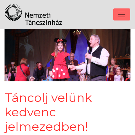
Táncolj velünk
kedvenc
jelmezedben!