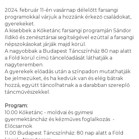
2024. február 11-én vasárnap délelőtt farsangi
programokkal várjuk a hozzánk érkező családokat,
gyerekeket.
A kisebbek a Kőketánc farsangi programján Sándor
Ildikó és zenésztársai segítségével ezúttal a farsangi
népszokásokat járják majd körül.
A nagyobbak a Budapest Táncszínház 80 nap alatt
a Föld körül című táncelőadását láthatják a
nagyteremben.
A gyerekek előadás után a színpadon mutathatják
be jelmezüket, és ha kedvük van és elég bátrak
hozzá, együtt táncolhatnak a a darabban szereplő
táncművészekkel.
Program:
10.00 Kőketánc - moldvai és gyimesi
gyermektáncház és kézműves foglalkozás -
Előcsarnok
11.00 Budapest Táncszínház: 80 nap alatt a Föld