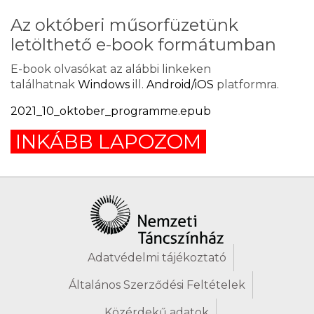
Az októberi műsorfüzetünk
letölthető
e-book
formátumban
E-book olvasókat az alábbi linkeken
találhatnak
Windows
ill.
Android/iOS
platformra.
2021_10_oktober_programme.epub
INKÁBB LAPOZOM
Adatvédelmi tájékoztató
Általános Szerződési Feltételek
Közérdekű adatok