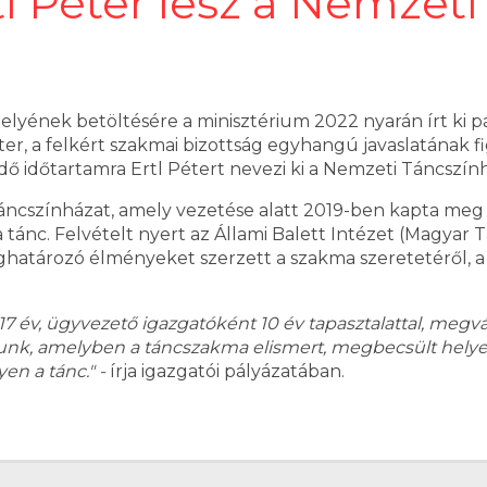
tl Péter lesz a Nemzet
lyének betöltésére a minisztérium 2022 nyarán írt ki pá
zter, a felkért szakmai bizottság egyhangú javaslatának 
edő időtartamra Ertl Pétert nevezi ki a Nemzeti Táncszín
Táncszínházat, amely vezetése alatt 2019-ben kapta meg 
 tánc. Felvételt nyert az Állami Balett Intézet (Magya
eghatározó élményeket szerzett a szakma szeretetéről, a s
7 év, ügyvezető igazgatóként 10 év tapasztalattal, me
unk, amelyben a táncszakma elismert, megbecsült helyet 
en a tánc." -
írja igazgatói pályázatában.