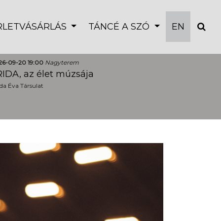
ÉRLETVÁSÁRLÁS
TÁNCÉ A SZÓ
EN
26-09-20 19:00
Nagyterem
IDA, az élet múzsája
a Éva Társulat