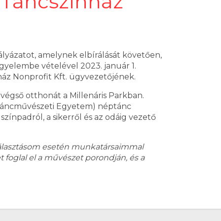
i Táncszínház
lyázatot, amelynek elbírálását követően,
figyelembe vételével 2023. január 1.
ház Nonprofit Kft. ügyvezetőjének.
végső otthonát a Millenáris Parkban.
r Táncművészeti Egyetem) néptánc
zínpadról, a sikerről és az odáig vezető
gválasztásom esetén munkatársaimmal
foglal el a művészet porondján, és a