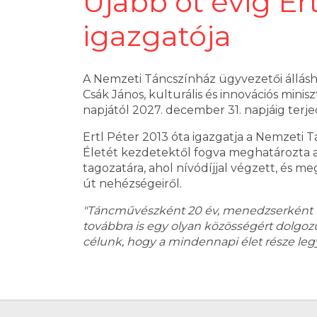
Újabb öt évig Er
igazgatója
A Nemzeti Táncszínház ügyvezetői álláshe
Csák János, kulturális és innovációs minis
napjától 2027. december 31. napjáig terj
Ertl Péter 2013 óta igazgatja a Nemzeti 
Életét kezdetektől fogva meghatározta a
tagozatára, ahol nívódíjjal végzett, és m
út nehézségeiről.
"Táncművészként 20 év, menedzserként 1
továbbra is egy olyan közösségért dolgoz
célunk, hogy a mindennapi élet része legy