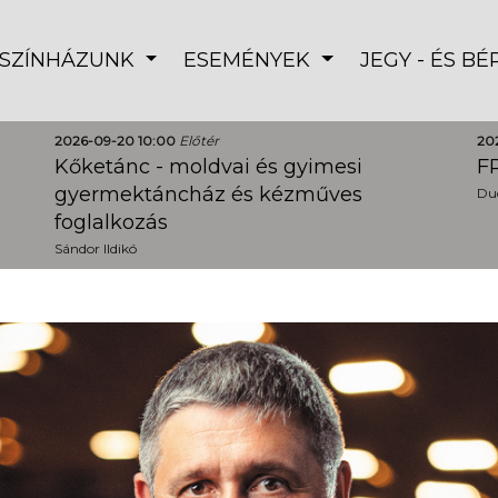
SZÍNHÁZUNK
ESEMÉNYEK
JEGY - ÉS B
2026-09-20 10:00
Előtér
20
Kőketánc - moldvai és gyimesi
FR
gyermektáncház és kézműves
Dud
foglalkozás
Sándor Ildikó