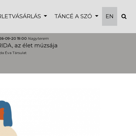
ÉRLETVÁSÁRLÁS
TÁNCÉ A SZÓ
EN
26-09-20 19:00
Nagyterem
IDA, az élet múzsája
a Éva Társulat