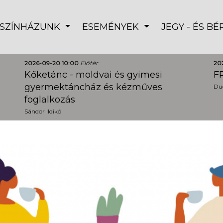
SZÍNHÁZUNK
ESEMÉNYEK
JEGY - ÉS B
2026-09-20 10:00
Előtér
20
Kőketánc - moldvai és gyimesi
FR
gyermektáncház és kézműves
Dud
foglalkozás
Sándor Ildikó