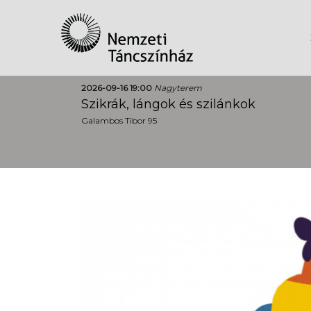
2026-09-16 19:00
Nagyterem
Szikrák, lángok és szilánkok
Galambos Tibor 95