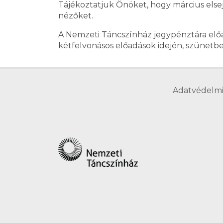
Tájékoztatjuk Önöket, hogy március else
nézőket.
A Nemzeti Táncszínház jegypénztára előa
kétfelvonásos előadások idején, szünetbe
Adatvédelmi