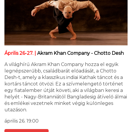
Április 26-27. |
Akram Khan Company - Chotto Desh
A világhírű Akram Khan Company hozza el egyik
legnépszerűbb, családbarát előadását, a Chotto
Desh-t, amely a klasszikus indiai Kathak táncot és a
kortárs táncot ötvözi. Ez a szívmelengető történet
egy fiatalember útját követi, aki a világban keresi a
helyét - Nagy-Britanniától Bangladesig átívelő álmai
és emlékei vezetnek minket végig különleges
utazáson.
április 26. 19:00