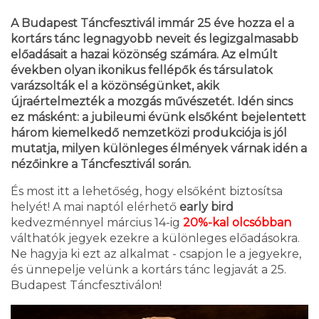
A Budapest Táncfesztivál immár 25 éve hozza el a
kortárs tánc legnagyobb neveit és legizgalmasabb
előadásait a hazai közönség számára. Az elmúlt
években olyan ikonikus fellépők és társulatok
varázsolták el a közönségünket, akik
újraértelmezték a mozgás művészetét. Idén sincs
ez másként: a jubileumi évünk elsőként bejelentett
három kiemelkedő nemzetközi produkciója is jól
mutatja, milyen különleges élmények várnak idén a
nézőinkre a Táncfesztivál során.
És most itt a lehetőség, hogy elsőként biztosítsa
helyét! A mai naptól elérhető
early bird
kedvezménnyel március 14-ig
20%-kal olcsóbban
válthatók jegyek ezekre a különleges előadásokra.
Ne hagyja ki ezt az alkalmat - csapjon le a jegyekre,
és ünnepelje velünk a kortárs tánc legjavát a 25.
Budapest Táncfesztiválon!