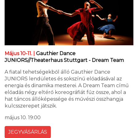
Május 10-11. |
Gauthier Dance
JUNIORS//Theaterhaus Stuttgart - Dream Team
A fiatal tehetségekből álló Gauthier Dance
JUNIORS lendületes és sokszínű előadásával az
energia és dinamika mesterei. A Dream Team című
előadás négy eltérő koreográfiát fűz össze, ahol a
hat táncos állóképessége és művészi összhangja
kulcsszerepet játszik.
május 10. 19:00
JEGYVÁSÁRLÁS