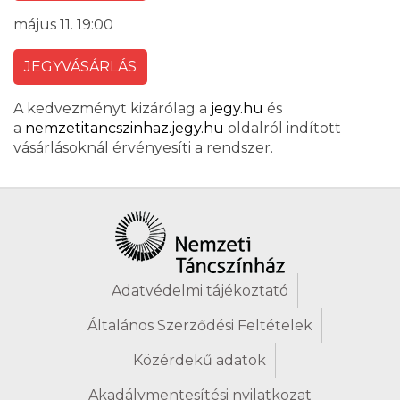
május 11. 19:00
JEGYVÁSÁRLÁS
A kedvezményt kizárólag a
jegy.hu
és
a
nemzetitancszinhaz.jegy.hu
oldalról indított
vásárlásoknál érvényesíti a rendszer.
Adatvédelmi tájékoztató
Általános Szerződési Feltételek
Közérdekű adatok
Akadálymentesítési nyilatkozat