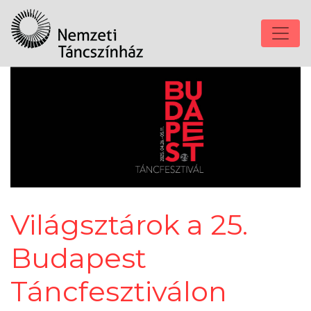
Világsztárok a 25.
Budapest
Táncfesztiválon