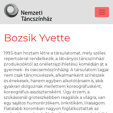
Bozsik Yvette
1993-ban hoztam létre a társulatomat, mely széles
repertoárral rendelkezik, a látványos táncszínházi
produkcióktól az önéletrajzi ihletésű komédián át a
gyermek- és csecsemőszínházig. A társulatom tagjai
nem csak táncművészek, alkalmanként színészek
és énekesek, hanem egyben alkotótársaim is, akik
gyakran dolgoznak mellettem koreográfusként,
koreográfus-asszisztensként. Úgy érzem, a
szokásosnál groteszkebben reagálok a világra, van
egy sajátos humorérzékem, önkritikám, líraiságom.
Fiatalabb koromban nagyon foglalkoztattak az