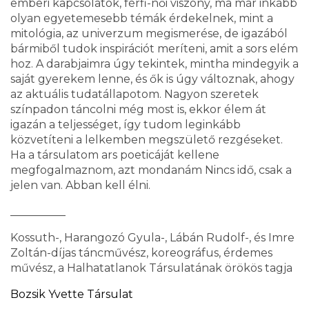
emberi kapcsolatok, férfi-női viszony, ma már inkább
olyan egyetemesebb témák érdekelnek, mint a
mitológia, az univerzum megismerése, de igazából
bármiből tudok inspirációt meríteni, amit a sors elém
hoz. A darabjaimra úgy tekintek, mintha mindegyik a
saját gyerekem lenne, és ők is úgy változnak, ahogy
az aktuális tudatállapotom. Nagyon szeretek
színpadon táncolni még most is, ekkor élem át
igazán a teljességet, így tudom leginkább
közvetíteni a lelkemben megszülető rezgéseket.
Ha a társulatom ars poeticáját kellene
megfogalmaznom, azt mondanám Nincs idő, csak a
jelen van. Abban kell élni.
__________
Kossuth-, Harangozó Gyula-, Lábán Rudolf-, és Imre
Zoltán-díjas táncművész, koreográfus, érdemes
művész, a Halhatatlanok Társulatának örökös tagja
Bozsik Yvette Társulat