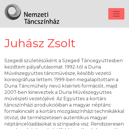
Juhász Zsolt
Szegedi születésűként a Szeged Táncegyüttesben
kezdtem pályafutásomat. 1992-től a Duna
Művészegyüttes táncművésze, később vezető
koreográfusa lettem. 1999-ben megalapítottam a
Duna Táncműhely nevű kísérleti formációt, majd
2007-ben kineveztek a Duna Művészegyüttes
művészeti vezetőjévé. Az Együttes a kortárs
táncszínházi produkcióiban a magyar néptánc
formakincsét a kortárs mozgásszínházi technikákkal
ötvözi, de természetesen autentikus magyar
néptáncelőadásokat is színpadra visz. Rendszeresen