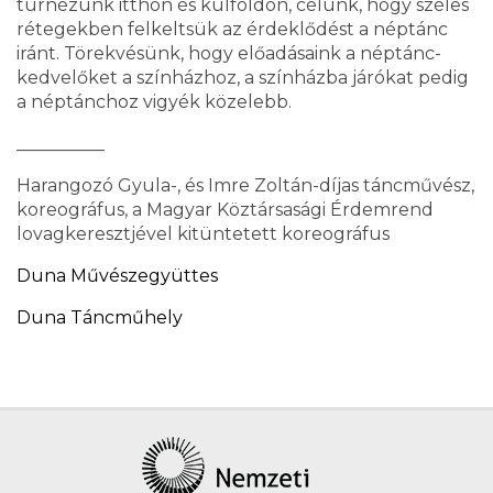
turnézunk itthon és külföldön, célunk, hogy széles
rétegekben felkeltsük az érdeklődést a néptánc
iránt. Törekvésünk, hogy előadásaink a néptánc-
kedvelőket a színházhoz, a színházba járókat pedig
a néptánchoz vigyék közelebb.
__________
Harangozó Gyula-, és Imre Zoltán-díjas táncművész,
koreográfus, a Magyar Köztársasági Érdemrend
lovagkeresztjével kitüntetett koreográfus
Duna Művészegyüttes
Duna Táncműhely