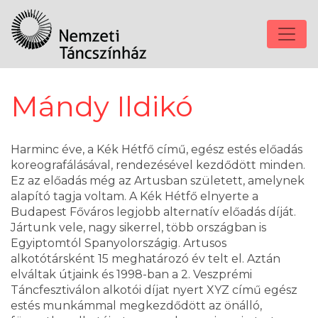
Mándy Ildikó
Harminc éve, a Kék Hétfő című, egész estés előadás
koreografálásával, rendezésével kezdődött minden.
Ez az előadás még az Artusban született, amelynek
alapító tagja voltam. A Kék Hétfő elnyerte a
Budapest Főváros legjobb alternatív előadás díját.
Jártunk vele, nagy sikerrel, több országban is
Egyiptomtól Spanyolországig. Artusos
alkotótársként 15 meghatározó év telt el. Aztán
elváltak útjaink és 1998-ban a 2. Veszprémi
Táncfesztiválon alkotói díjat nyert XYZ című egész
estés munkámmal megkezdődött az önálló,