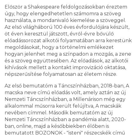
Először a Shakespeare feldolgozásokban éreztem
úgy, hogy elengedhetetlen számomra a szöveg
használata, a mondanivaló kiemelése a szöveggel.
Az első világháború 100 éves évfordulójára készült,
öt éven keresztül játszott, évről-évre bővülő
előadássorozat alkotói folyamatában arra kerestünk
megoldásokat, hogy a történelmi emlékezet
hogyan jelenhet meg a színpadon a mozgás, a zene
és a szöveg együttesében. Az előadások, az alkotói
kihívások mellett a kontakt improvizáció oktatása,
népszerűsítése folyamatosan az életem része.
Az első bemutatóm a Táncszínházban, 2018-ban, A
macska neve című előadás volt, amely aztán az új
Nemzeti Táncszínházban, a Millenárison még egy
alkalommal műsorra került felújítva, A macskák
nevében címmel. Második bemutatóm az új
Nemzeti Táncszínházban a pandémia alatt, 2020-
ban, online, majd a későbbiekben élőben is
bemutatott BOZONOK - "isteni" részecskék című