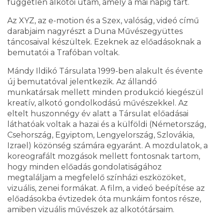
független alkotói utam, amely a mai napig tart.
Az XYZ, az e-motion és a Szex, valóság, videó című
darabjaim nagyrészt a Duna Művészegyüttes
táncosaival készültek. Ezeknek az előadásoknak a
bemutatói a Trafóban voltak.
Mándy Ildikó Társulata 1999-ben alakult és évente
új bemutatóval jelentkezik. Az állandó
munkatársak mellett minden produkció kiegészül
kreatív, alkotó gondolkodású művészekkel. Az
eltelt huszonnégy év alatt a Társulat előadásai
láthatóak voltak a hazai és a külföldi (Németország,
Csehország, Egyiptom, Lengyelország, Szlovákia,
Izrael) közönség számára egyaránt. A mozdulatok, a
koreografált mozgások mellett fontosnak tartom,
hogy minden előadás gondolatiságához
megtaláljam a megfelelő színházi eszközöket,
vizuális, zenei formákat. A film, a videó beépítése az
előadásokba évtizedek óta munkáim fontos része,
amiben vizuális művészek az alkotótársaim.