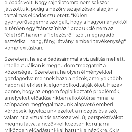
előadás volt. Nagy sajnálatomra nem sokszor
játszottuk, pedig a nézői visszajelzések alapján is
tartalmas előadás született. "Külön
gyönyörűségemre szolgált, hogy a hagyományoktól
eltérően egy "táncszínházi" produkció nem az
"életről", hanem a "létezésről" szól, megragadó
esztétikai "hang, fény, látvány, emberi tevékenység"
komplexitásban."
Szeretem, ha az előadásaimmal a vizualitás mellett,
intellektuálisan is meg tudom "mozgatni" a
közönséget. Szeretem, ha olyan élményekkel
gazdagodva mennek haza a nézők, amelyek több
napon át elkísérik, elgondolkodtatják őket. Hiszek
benne, hogy az engem foglalkoztató problémák,
amelyeket előadásainkban alkotótársaimmal a
színpadon megfogalmazunk alapvető emberi
kérdések. Igyekszünk ezeket a mozgás és a szó,
valamint a vizualitás eszközeivel, új perspektívákat
megmutatva, a nézőkkel közösen körüljárni.
Miközben előadásunkkal hatunk a nézőkre, ők is