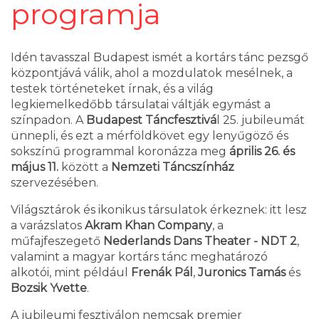
programja
Idén tavasszal Budapest ismét a kortárs tánc pezsgő
központjává válik, ahol a mozdulatok mesélnek, a
testek történeteket írnak, és a világ
legkiemelkedőbb társulatai váltják egymást a
színpadon. A
Budapest Táncfesztivá
l 25. jubileumát
ünnepli, és ezt a mérföldkövet egy lenyűgöző és
sokszínű programmal koronázza meg
április 26. és
május 11.
között a
Nemzeti Táncszínház
szervezésében.
Világsztárok és ikonikus társulatok érkeznek: itt lesz
a varázslatos
Akram Khan Company
, a
műfajfeszegető
Nederlands Dans Theater - NDT 2
,
valamint a magyar kortárs tánc meghatározó
alkotói, mint például
Frenák Pál
,
Juronics Tamás
és
Bozsik Yvette
.
A jubileumi fesztiválon nemcsak premier