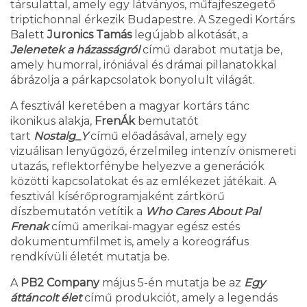
társulattal, amely egy látványos, műfajfeszegető
triptichonnal érkezik Budapestre. A Szegedi Kortárs
Balett
Juronics Tamás
legújabb alkotását, a
Jelenetek a házasságról
című darabot mutatja be,
amely humorral, iróniával és drámai pillanatokkal
ábrázolja a párkapcsolatok bonyolult világát.
A fesztivál keretében a magyar kortárs tánc
ikonikus alakja,
FrenÁk
bemutatót
tart
Nostalg_Y
című előadásával, amely egy
vizuálisan lenyűgöző, érzelmileg intenzív önismereti
utazás, reflektorfénybe helyezve a generációk
közötti kapcsolatokat és az emlékezet játékait. A
fesztivál kísérőprogramjaként zártkörű
díszbemutatón vetítik a
Who Cares About Pal
Frenak
című amerikai-magyar egész estés
dokumentumfilmet is, amely a koreográfus
rendkívüli életét mutatja be.
A
PB2 Company
május 5-én mutatja be az
Egy
áttáncolt élet
című produkciót, amely a legendás