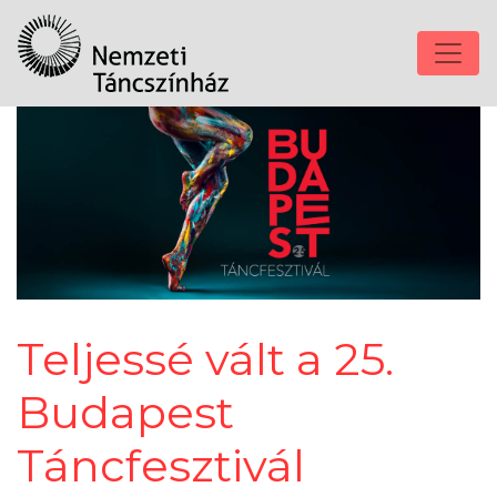
Teljessé vált a 25.
Budapest
Táncfesztivál