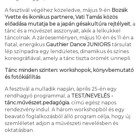
A fesztivál végéhez közeledve, május 9-én
Bozsik
Yvette és ikonikus partnere, Vati Tamás
közös
előadása mutatja be a japán gésakultúra rejtélyeit
, a
tánc és a művészet asszonyait, akik a lelkükkel
táncolnak. A záróeseményen, május 10-én és 11-én a
fiatal, energikus
Gauthier Dance JUNIORS
társulat
lép színpadra egy lendületes, dinamikus és színes
koreográfiával, amely a tánc tiszta örömét ünnepli.
Tánc minden szinten: workshopok, könyvbemutató
és fotókiállítás
A fesztivál a nulladik napján, április 25-én egy
rendhagyó programmal, a
TEST/NEVELÉS -
tánc.művészet.pedagógia.
című egész napos
rendezvény indul. A három workshopból és egy
beavató foglalkozásból álló program célja, hogy új
szemléletet adjon a művészeti nevelésben és
oktatásban.