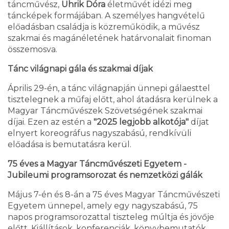
táncművész,
Uhrik Dóra
életművét idézi meg
táncképek formájában. A személyes hangvételű
előadásban családja is közreműködik, a művész
szakmai és magánéletének határvonalait finoman
összemosva.
Tánc világnapi gála és szakmai díjak
Április 29-én, a tánc világnapján ünnepi gálaesttel
tisztelegnek a műfaj előtt, ahol átadásra kerülnek a
Magyar Táncművészek Szövetségének szakmai
díjai. Ezen az estén a
"2025 legjobb alkotója"
díjat
elnyert koreográfus nagyszabású, rendkívüli
előadása is bemutatásra kerül.
75 éves a Magyar Táncművészeti Egyetem -
Jubileumi programsorozat és nemzetközi gálák
Május 7-én és 8-án a 75 éves Magyar Táncművészeti
Egyetem ünnepel, amely egy nagyszabású, 75
napos programsorozattal tiszteleg múltja és jövője
előtt. Kiállítások, konferenciák, könyvbemutatók,