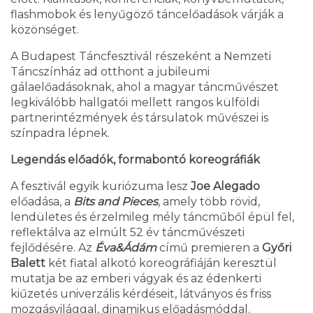
flashmobok és lenyűgöző táncelőadások várják a
közönséget.
A Budapest Táncfesztivál részeként a Nemzeti
Táncszínház ad otthont a jubileumi
gálaelőadásoknak, ahol a magyar táncművészet
legkiválóbb hallgatói mellett rangos külföldi
partnerintézmények és társulatok művészei is
színpadra lépnek.
Legendás előadók, formabontó koreográfiák
A fesztivál egyik kuriózuma lesz
Joe Alegado
előadása, a
Bits and Pieces
, amely több rövid,
lendületes és érzelmileg mély táncműből épül fel,
reflektálva az elmúlt 52 év táncművészeti
fejlődésére. Az
Éva&Ádám
című premieren a
Győri
Balett
két fiatal alkotó koreográfiáján keresztül
mutatja be az emberi vágyak és az édenkerti
kiűzetés univerzális kérdéseit, látványos és friss
mozgásvilággal, dinamikus előadásmóddal.