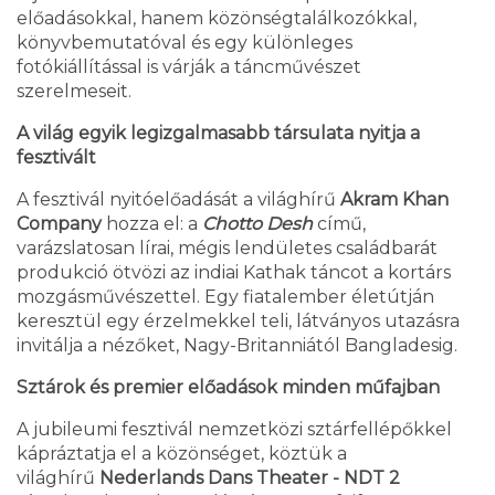
előadásokkal, hanem közönségtalálkozókkal,
könyvbemutatóval és egy különleges
fotókiállítással is várják a táncművészet
szerelmeseit.
A világ egyik legizgalmasabb társulata nyitja a
fesztivált
A fesztivál nyitóelőadását a világhírű
Akram Khan
Company
hozza el: a
Chotto Desh
című,
varázslatosan lírai, mégis lendületes családbarát
produkció ötvözi az indiai Kathak táncot a kortárs
mozgásművészettel. Egy fiatalember életútján
keresztül egy érzelmekkel teli, látványos utazásra
invitálja a nézőket, Nagy-Britanniától Bangladesig.
Sztárok és premier előadások minden műfajban
A jubileumi fesztivál nemzetközi sztárfellépőkkel
kápráztatja el a közönséget, köztük a
világhírű
Nederlands Dans Theater - NDT 2