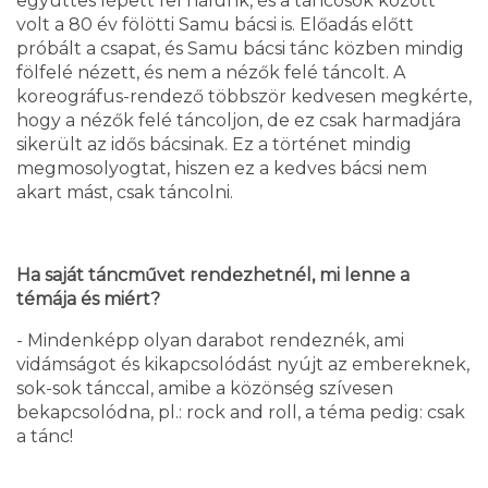
együttes lépett fel nálunk, és a táncosok között
volt a 80 év fölötti Samu bácsi is. Előadás előtt
próbált a csapat, és Samu bácsi tánc közben mindig
fölfelé nézett, és nem a nézők felé táncolt. A
koreográfus-rendező többször kedvesen megkérte,
hogy a nézők felé táncoljon, de ez csak harmadjára
sikerült az idős bácsinak. Ez a történet mindig
megmosolyogtat, hiszen ez a kedves bácsi nem
akart mást, csak táncolni.
Ha saját táncművet rendezhetnél, mi lenne a
témája és miért?
- Mindenképp olyan darabot rendeznék, ami
vidámságot és kikapcsolódást nyújt az embereknek,
sok-sok tánccal, amibe a közönség szívesen
bekapcsolódna, pl.: rock and roll, a téma pedig: csak
a tánc!