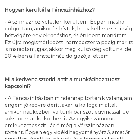
Hogyan kerültél a Táncszínházhoz?
- A színházhoz véletlen kerültem. Éppen máshol
dolgoztam, amikor felhívtak, hogy kellene segítség
hétvégére egy előadáshoz, és én igent mondtam.
Ez újra megismétlődött, harmadszorra pedig már itt
is maradtam, igaz, akkor még külső cég voltunk, de
2014-ben a Táncszínház dolgozója lettem.
Mi a kedvenc sztorid, amit a munkádhoz tudsz
kapcsolni?
- A Táncszínházban mindennap történik valami, ami
engem jókedvre derít, akár a kollégáim által,
amikor napközben váltunk pár szót egymással, de
sokszor munka közben is. Az egyik számomra
emlékezetes szituáció még a Várszínházban
történt. Éppen egy vidéki hagyományőrző, amatőr