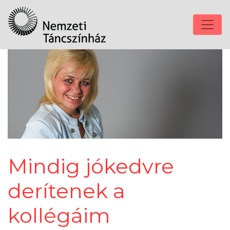
Mindig jókedvre
derítenek a
kollégáim