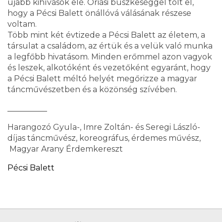
újabb kihívások elé. Óriási büszkeséggel tölt el,
hogy a Pécsi Balett önállóvá válásának részese
voltam.
Több mint két évtizede a Pécsi Balett az életem, a
társulat a családom, az értük és a velük való munka
a legfőbb hivatásom. Minden erőmmel azon vagyok
és leszek, alkotóként és vezetőként egyaránt, hogy
a Pécsi Balett méltó helyét megőrizze a magyar
táncművészetben és a közönség szívében.
__________
Harangozó Gyula-, Imre Zoltán- és Seregi László-
díjas táncművész, koreográfus, érdemes művész,
Magyar Arany Érdemkereszt
Pécsi Balett