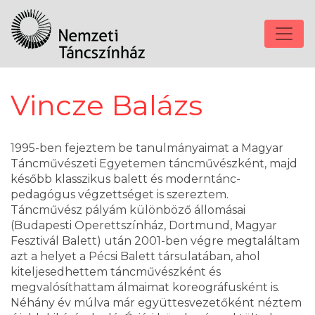
Vincze Balázs
1995-ben fejeztem be tanulmányaimat a Magyar
Táncművészeti Egyetemen táncművészként, majd
később klasszikus balett és moderntánc-
pedagógus végzettséget is szereztem.
Táncművész pályám különböző állomásai
(Budapesti Operettszínház, Dortmund, Magyar
Fesztivál Balett) után 2001-ben végre megtaláltam
azt a helyet a Pécsi Balett társulatában, ahol
kiteljesedhettem táncművészként és
megvalósíthattam álmaimat koreográfusként is.
Néhány év múlva már együttesvezetőként néztem