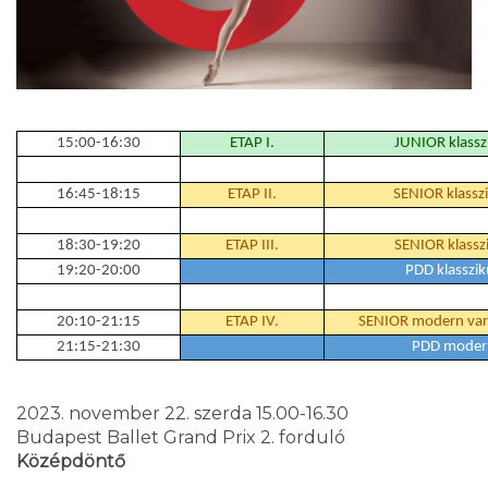
15:00-16:30
ETAP I.
JUNIOR klasszi
16:45-18:15
ETAP II.
SENIOR klasszi
18:30-19:20
ETAP III.
SENIOR klasszi
19:20-20:00
PDD klasszik
20:10-21:15
ETAP IV.
SENIOR modern variá
21:15-21:30
PDD modern
2023. november 22. szerda 15.00-16.30
Budapest Ballet Grand Prix 2. forduló
Középdöntő