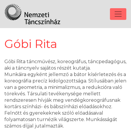
Góbi Rita
Góbi Rita táncművész, koreográfus, táncpedagógus,
aki a táncnyelv sajátos részét kutatja.
Munkáira egyként jellemző a bátor kísérletezés és a
koreográfia precíz kidolgozottsága. Stílusában jelen
van a geometria, a minimalizmus, a redukcióra való
törekvés. Társulati tevékenysége mellett
rendszeresen hívják meg vendégkoreográfusnak
kortárs színházi- és bábszínházi előadásokhoz.
Felnőtt és gyerekeknek szóló előadásaival
folyamatosan turnézik világszerte. Munkásságát
számos díjjal jutalmazták.