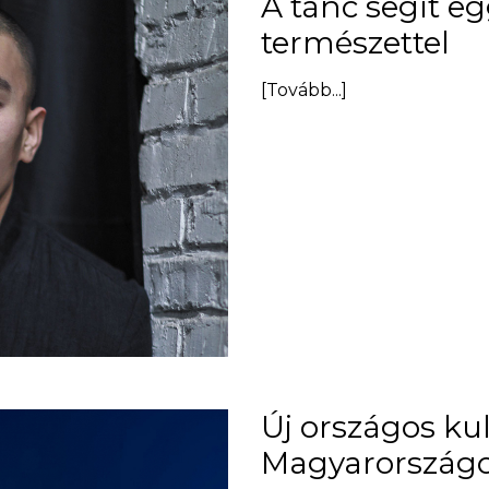
A tánc segít e
természettel
[Tovább...]
Új országos kul
Magyarország