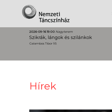
2026-09-16 19:00
Nagyterem
Szikrák, lángok és szilánkok
Galambos Tibor 95
Hírek