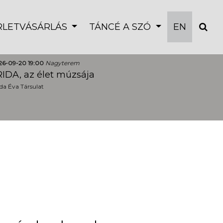
ÉRLETVÁSÁRLÁS
TÁNCÉ A SZÓ
EN
26-09-20 19:00
Nagyterem
IDA, az élet múzsája
a Éva Társulat