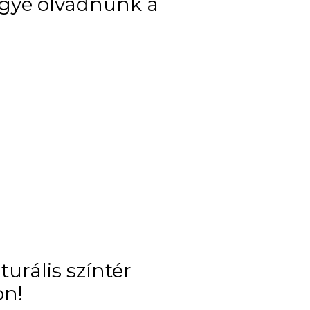
ggyé olvadnunk a
turális színtér
on!