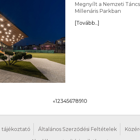
Megnyílt a Nemzeti Táncs
Millenáris Parkban
[Tovább...]
«
1
2
3
4
5
6
7
8
9
10
 tájékoztató
Általános Szerződési Feltételek
Közér