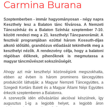
Carmina Burana
Szeptemberben - immár hagyományosan - négy napra
Keszthely lesz a Balaton tánc fővárosa. A Nemzeti
Táncszínház és a Balaton Színház szeptember 7-10.
között rendezi meg a 21. keszthelyi Táncpanorámát. A
fesztivál programjában ezúttal három Kossuth-díjas
alkotó időtálló, grandiózus előadását tekinthetik meg a
keszthelyi nézők. A rendezvény célja, hogy a balatoni
régióban élőknek, pihenőknek is megmutassa a
magyar táncművészet sokszínűségét.
Ahogy azt már keszthelyi közönségünk megszokhatta,
ebben az évben is három prominens táncegyüttes
produkcióit láthatják: a Magyar Nemzeti Táncegyüttes, a
Szegedi Kortárs Balett és a Magyar Állami Népi Együttes
érkezik szeptemberen a Balatonra.
A szervezők idén elővásárlási akcióval készülnek, így
augusztus 1-ig a legjobb helyet, a legjobb áron