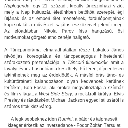
Naplegenda
, egy 21. századi, kreatív táncszínházi vízió,
mely a Nap kultuszát, életünkben betöltött szerepét, égi
útjának és az emberi élet menetének, fordulópontjainak
kapcsolatát a művészet sajátos eszközeivel jeleníti meg.
Az előadásban Nikola Parov friss hangzású, ősi
motívumokat görgető etno zenéje hallgató.
A Táncpanoráma elmaradhatatlan része Lakatos János
nívódíjas koreográfus és táncpedagógus hihetetlenül
szórakoztató prezentációja, a
Táncoló filmkockák
, amit a
tavalyi évhez hasonlóan a keszthelyi Fő téren, díjmentesen
tekinthetnek meg az érdeklődők. A másfél órás tánc- és
kultúrtörténeti kalandozáson olyan kedvencek kerülnek
terítékre, Bob Fosse, aki örökre megváltoztatja a színház
és film világát, a
West Side Story
, a rock&roll királya, Elvis
Presley és ráadásként Michael Jackson egyedi stílusáról is
számos titok kiszivárog.
A legkisebbekhez idén
Rumini
, a bátor és talpraesett
kisegér érkezik az Inversedance - Fodor Zoltán Társulat