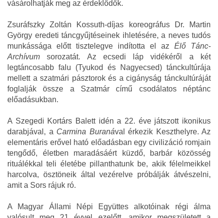
vásárolhatják meg az érdeklődők.
Zsuráfszky Zoltán Kossuth-díjas koreográfus Dr. Martin
György eredeti táncgyűjtéseinek ihletésére, a neves tudós
munkássága előtt tisztelegve indította el az
Élő Tánc-
Archívum
sorozatát. Az ecsedi láp vidékéről a két
legtáncosabb falu (Tyukod és Nagyecsed) tánckultúrája
mellett a szatmári pásztorok és a cigányság tánckultúráját
foglalják össze a Szatmár című csodálatos néptánc
előadásukban.
A Szegedi Kortárs Balett idén a 22. éve játszott ikonikus
darabjával, a
Carmina Buraná
val érkezik Keszthelyre. Az
elementáris erővel ható előadásban egy civilizáció romjain
tengődő, életben maradásáért küzdő, barbár közösség
rituálékkal teli életébe pillanthatunk be, akik félelmeikkel
harcolva, ösztöneik által vezérelve próbálják átvészelni,
amit a Sors rájuk ró.
A Magyar Állami Népi Együttes alkotóinak régi álma
valósult meg 21 évvel ezelőtt, amikor megszületett a