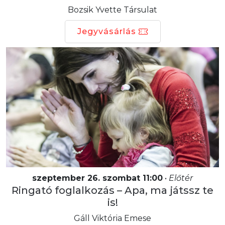
Bozsik Yvette Társulat
Jegyvásárlás
szeptember 26. szombat 11:00
•
Előtér
Ringató foglalkozás – Apa, ma játssz te
is!
Gáll Viktória Emese