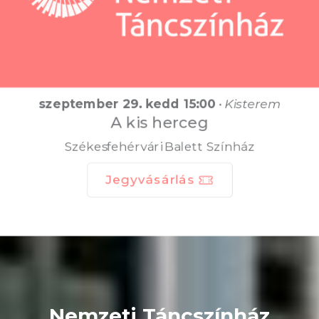
szeptember 29. kedd 15:00
•
Kisterem
A kis herceg
Székesfehérvári Balett Színház
Jegyvásárlás
Nemzeti Táncszínház