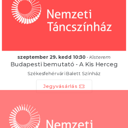
szeptember 29. kedd 10:30
•
Kisterem
Budapesti bemutató - A Kis Herceg
Székesfehérvári Balett Színház
Jegyvásárlás