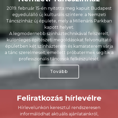
2019. február 15-én nyitotta meg kapuit Budapest
egyedülálló új kulturális színtere: a Nemzeti
Táncszínház új épülete, mely a Millenáris Parkban
kapott helyet.
A legmodernebb színháztechnikával felszerelt,
különleges építészeti megoldásokat felvonultató
épületben két színházterem és kamaraterem várja
a tánc szerelmeseit, emellett próbatermek segítik a
professzionális táncosok felkészülését.
Tovább
Feliratkozás hírlevélre
Hírlevelünkön keresztül rendszeresen
informálódhat aktuális ajánlatainkról,