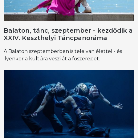
Balaton, tánc, szeptember - kezdődik a
XXIV. Keszthelyi Táncpanoráma
A Balaton szeptemberben is tele van élettel - és
ilyenkor a kultúra veszi át a főszerepet.